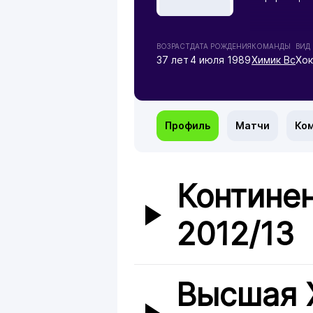
ВОЗРАСТ
ДАТА РОЖДЕНИЯ
КОМАНДЫ
ВИД
37 лет
4 июля 1989
Химик Вс
Хок
Профиль
Матчи
Ко
Контине
2012/13
Высшая 