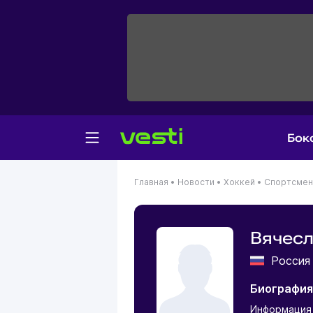
Бок
Главная
•
Новости
•
Хоккей
•
Спортсме
Вячес
Росси
Биография
Информация