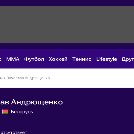
с
MMA
Футбол
Хоккей
Теннис
Lifestyle
Дру
ны
•
Вячеслав Андрющенко
лав Андрющенко
я
Беларусь
 отсутствует