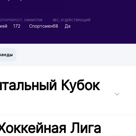
 СПОРТА
РОСТ, СМ
АМПЛУА
ВЕС, КГ
ДЕЙСТВУЮЩИЙ
кей
172
Спортсмен
68
Да
манды
нтальный Кубок
Хоккейная Лига