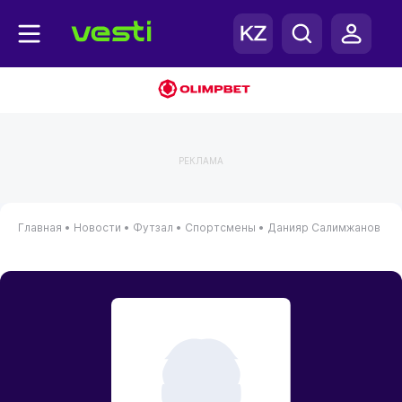
РЕКЛАМА
Главная
•
Новости
•
Футзал
•
Спортсмены
•
Данияр Салимжанов