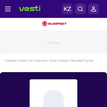
РЕКЛАМА
Главная
•
Новости
•
Хоккей
•
Спортсмены
•
Виталий Сычов