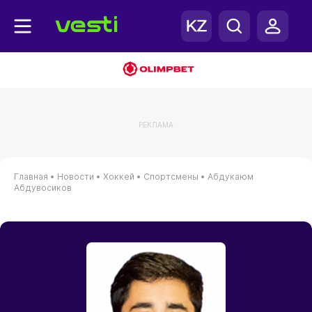
РЕКЛАМА
Главная
•
Новости
•
Хоккей
•
Спортсмены
•
Абдукаюм
Абдувосиков