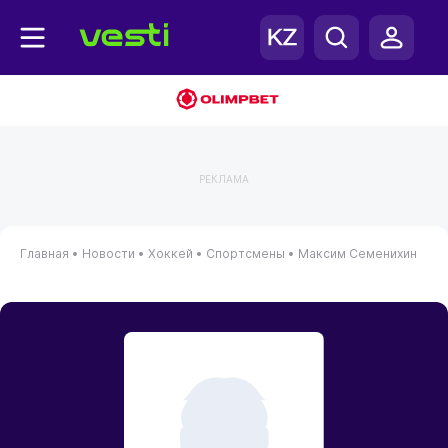
РЕКЛАМА
Главная
•
Новости
•
Хоккей
•
Спортсмены
•
Максим Семенихин