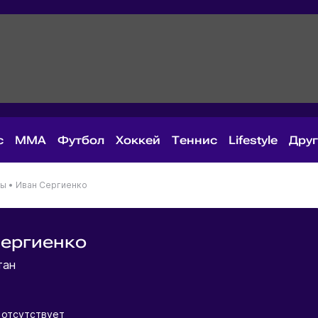
с
MMA
Футбол
Хоккей
Теннис
Lifestyle
Дру
ны
•
Иван Сергиенко
Сергиенко
тан
отсутствует