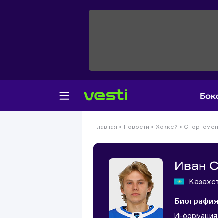
Бок
Главная
•
Новости
•
Хоккей
•
Спортсме
Иван 
Казахс
Биография
Информация 