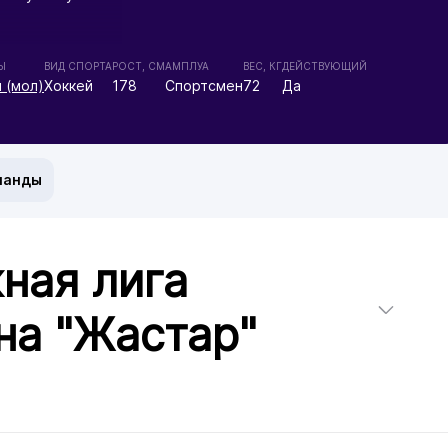
Ы
ВИД СПОРТА
РОСТ, СМ
АМПЛУА
ВЕС, КГ
ДЕЙСТВУЮЩИЙ
 (мол)
Хоккей
178
Спортсмен
72
Да
манды
ная лига
на "Жастар"