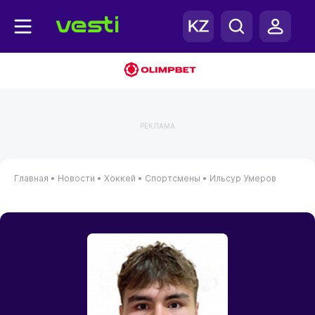
РЕКЛАМА
Главная
•
Новости
•
Хоккей
•
Спортсмены
•
Ильсур Умеров