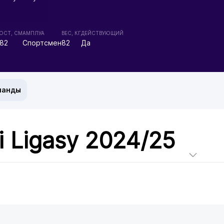
ОСТ, СМ
АМПЛУА
ВЕС, КГ
ДЕЙСТВУЮЩИЙ
82
Спортсмен
82
Да
манды
i Ligasy 2024/25