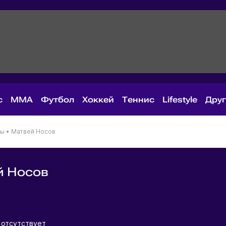
с
MMA
Футбол
Хоккей
Теннис
Lifestyle
Дру
ны
•
Матвей Носов
й Носов
я
 отсутствует