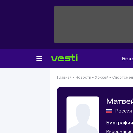
Бок
Главная
•
Новости
•
Хоккей
•
Спортсме
Матве
Росси
Биография
Информация