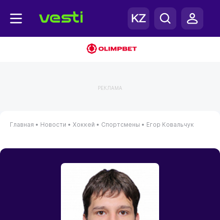
РЕКЛАМА
Главная
•
Новости
•
Хоккей
•
Спортсмены
•
Егор Ковальчук