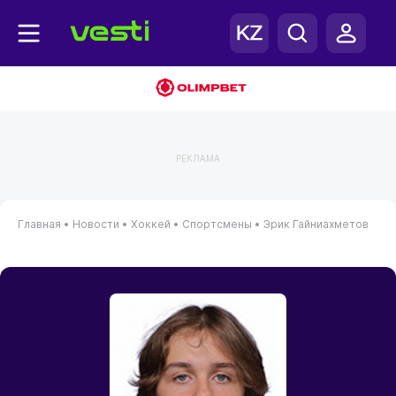
РЕКЛАМА
Главная
•
Новости
•
Хоккей
•
Спортсмены
•
Эрик Гайниахметов