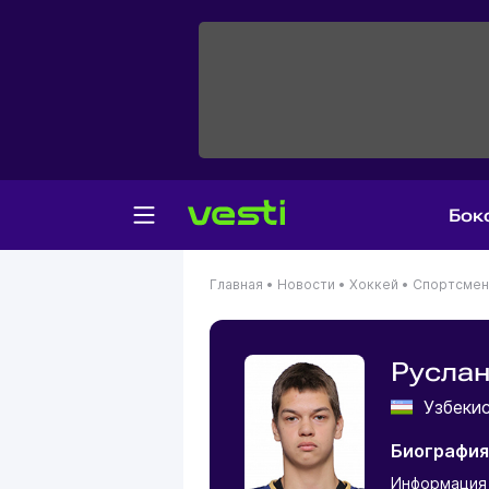
Бок
Главная
•
Новости
•
Хоккей
•
Спортсме
Руслан
Узбеки
Биография
Информация 