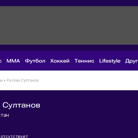
с
MMA
Футбол
Хоккей
Теннис
Lifestyle
Дру
ны
•
Руслан Султанов
 Султанов
стан
отсутствует