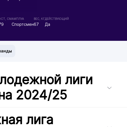
ОСТ, СМ
АМПЛУА
ВЕС, КГ
ДЕЙСТВУЮЩИЙ
79
Спортсмен
67
Да
манды
лодежной лиги
на 2024/25
ная лига