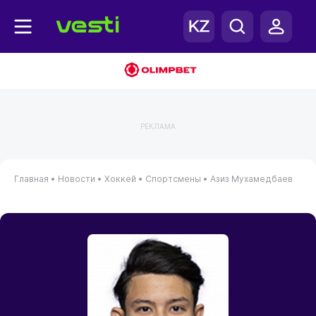
РЕКЛАМА
Главная
•
Новости
•
Хоккей
•
Спортсмены
•
Азиз Мухамедбаев