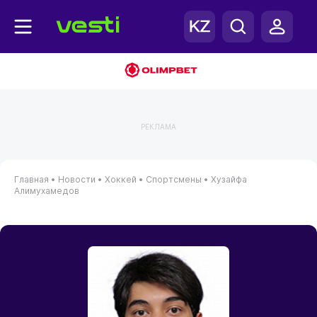
РЕКЛАМА
Главная
•
Новости
•
Хоккей
•
Спортсмены
•
Хузайфа
Алимухамедов