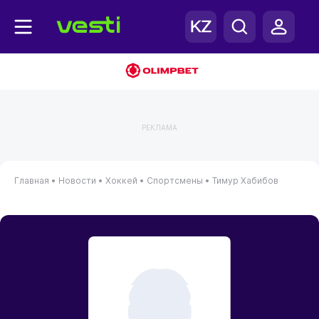
РЕКЛАМА
Главная
•
Новости
•
Хоккей
•
Спортсмены
•
Тимур Хабибов