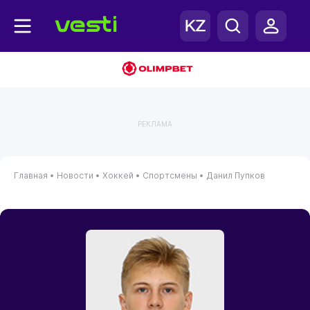
РЕКЛАМА
Главная
•
Новости
•
Хоккей
•
Спортсмены
•
Данил Пупков