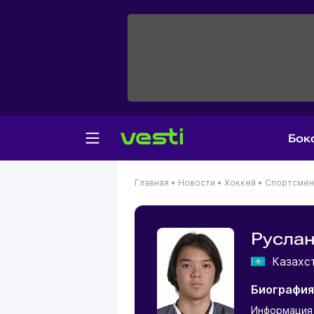
Бок
Главная
•
Новости
•
Хоккей
•
Спортсме
Русла
Казахс
Биография
Информация 