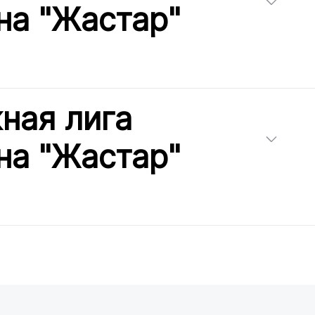
на "Жастар"
ная лига
на "Жастар"