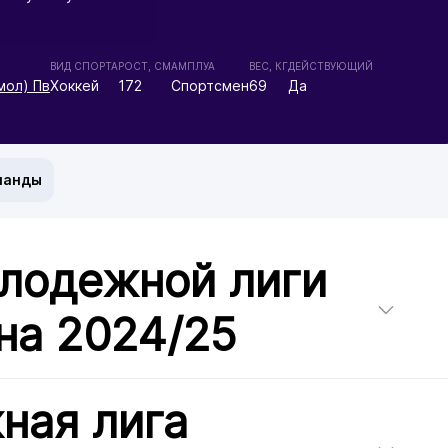
ВИД СПОРТА
РОСТ, СМ
АМПЛУА
ВЕС, КГ
ДЕЙСТВУЮЩИЙ
мол) Пв
Хоккей
172
Спортсмен
69
Да
манды
лодежной лиги
на 2024/25
ная лига