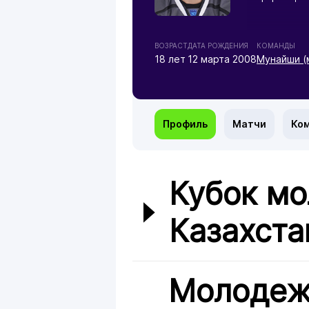
ВОЗРАСТ
ДАТА РОЖДЕНИЯ
КОМАНДЫ
18 лет
12 марта 2008
Мунайши (
Профиль
Матчи
Ко
Кубок мо
Казахста
Молодеж