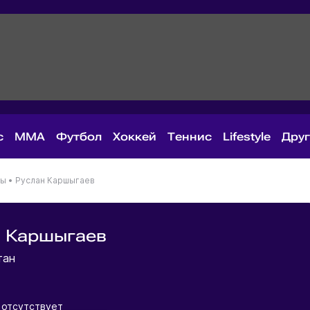
с
MMA
Футбол
Хоккей
Теннис
Lifestyle
Дру
ны
•
Руслан Каршыгаев
н Каршыгаев
тан
отсутствует