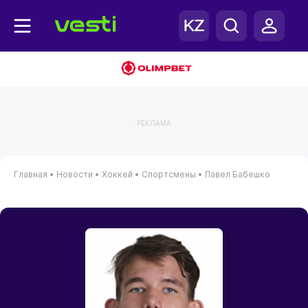
РЕКЛАМА
Главная
•
Новости
•
Хоккей
•
Спортсмены
•
Павел Бабешко