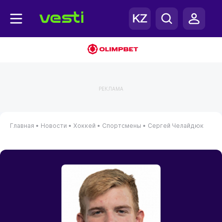
РЕКЛАМА
Главная
•
Новости
•
Хоккей
•
Спортсмены
•
Сергей Челайдюк