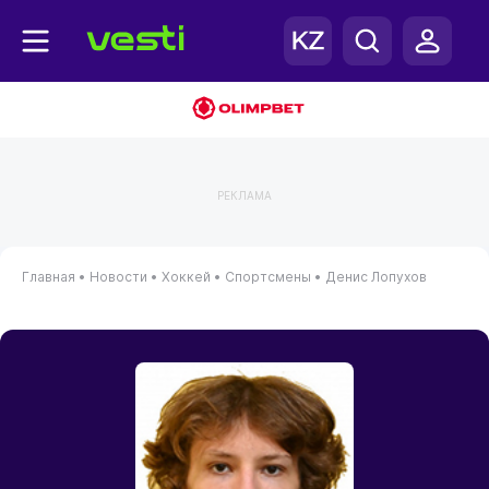
РЕКЛАМА
Главная
•
Новости
•
Хоккей
•
Спортсмены
•
Денис Лопухов