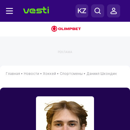
РЕКЛАМА
Главная
•
Новости
•
Хоккей
•
Спортсмены
•
Даниил Шкондин