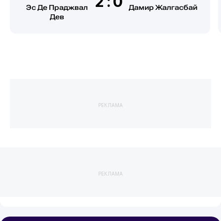
2:0
Эс Де Праджвал
Дамир Жалгасбай
Дев
РЕКЛАМА
РЕКЛАМА