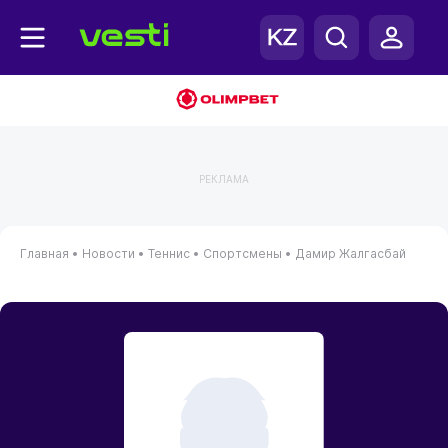
РЕКЛАМА
Главная
•
Новости
•
Теннис
•
Спортсмены
•
Дамир Жалгасбай