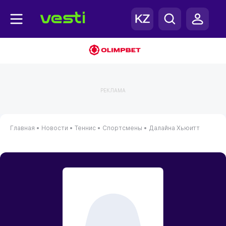
РЕКЛАМА
Главная
•
Новости
•
Теннис
•
Спортсмены
•
Далайна Хьюитт