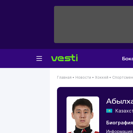
Бок
Главная
•
Новости
•
Хоккей
•
Спортсме
Абылх
Казахс
Биография
Информация 