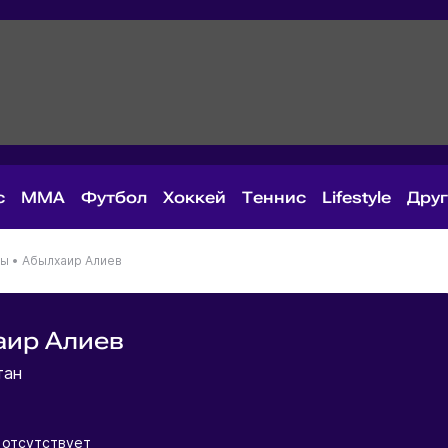
с
MMA
Футбол
Хоккей
Теннис
Lifestyle
Дру
ны
•
Абылхаир Алиев
аир Алиев
тан
отсутствует