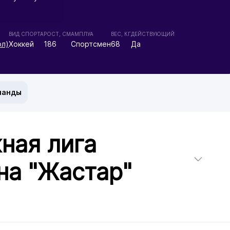
ВИД СПОРТА
РОСТ, СМ
АМПЛУА
ВЕС, КГ
ДЕЙСТВУЮЩИЙ
ол)
Хоккей
186
Спортсмен
68
Да
манды
ная лига
на "Жастар"