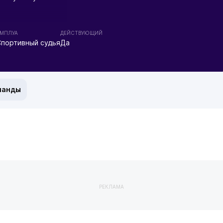
МПЛУА
ДЕЙСТВУЮЩИЙ
Спортивный судья
Да
манды
РЕКЛАМА