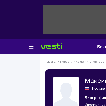
Бок
Главная
•
Новости
•
Хоккей
•
Спортсме
Макси
Росси
Биография
Информация