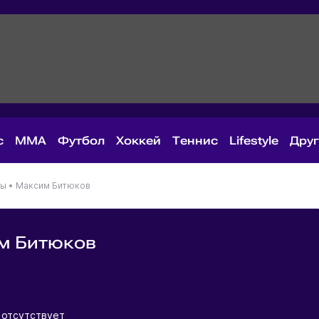
с
MMA
Футбол
Хоккей
Теннис
Lifestyle
Дру
ны
•
Максим Битюков
м Битюков
я
 отсутствует