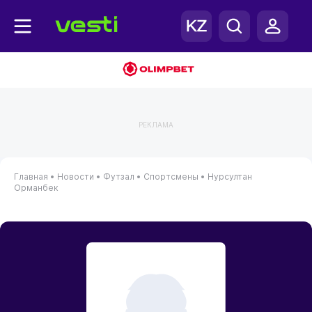
РЕКЛАМА
Главная
•
Новости
•
Футзал
•
Спортсмены
•
Нурсултан
Орманбек