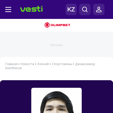
РЕКЛАМА
Главная
•
Новости
•
Хоккей
•
Спортсмены
•
Динмухамед
Ахалбеков