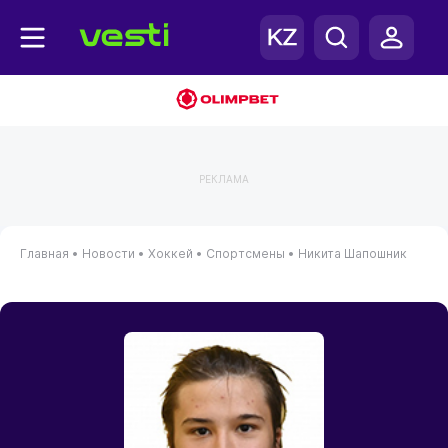
РЕКЛАМА
Главная
•
Новости
•
Хоккей
•
Спортсмены
•
Никита Шапошник