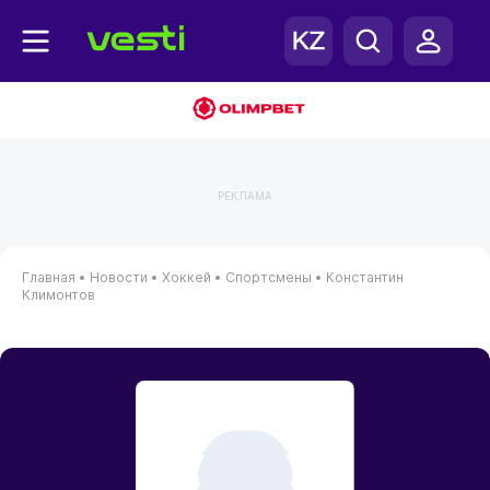
РЕКЛАМА
Главная
•
Новости
•
Хоккей
•
Спортсмены
•
Константин
Климонтов