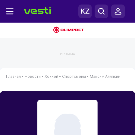
РЕКЛАМА
Главная
•
Новости
•
Хоккей
•
Спортсмены
•
Максим Аляпкин