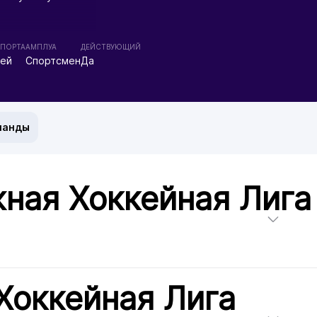
СПОРТА
АМПЛУА
ДЕЙСТВУЮЩИЙ
кей
Спортсмен
Да
манды
ная Хоккейная Лига
Хоккейная Лига