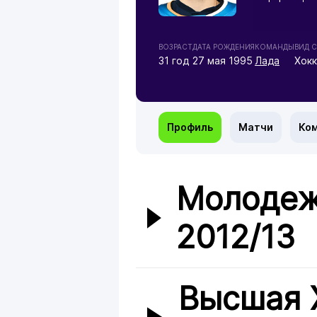
ВОЗРАСТ
ДАТА РОЖДЕНИЯ
КОМАНДЫ
ВИД 
31 год
27 мая 1995
Лада
Хок
Профиль
Матчи
Ко
Молодеж
2012/13
Высшая 