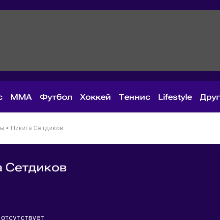
с
MMA
Футбол
Хоккей
Теннис
Lifestyle
Дру
ны
•
Никита Сетдиков
 Сетдиков
я
отсутствует