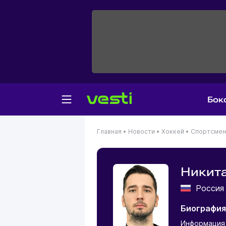
Бок
Главная
•
Новости
•
Хоккей
•
Спортсме
Никита
Росси
Биография
Информация 