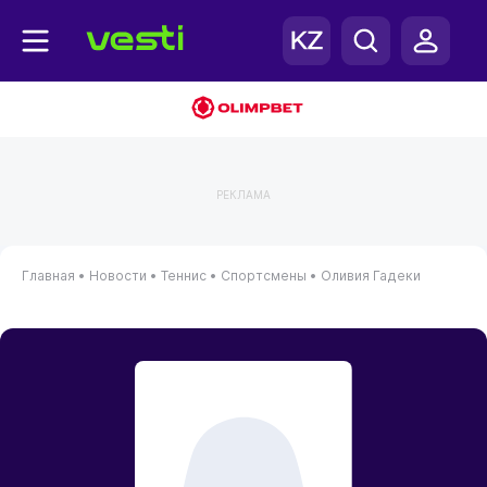
РЕКЛАМА
Главная
•
Новости
•
Теннис
•
Спортсмены
•
Оливия Гадеки