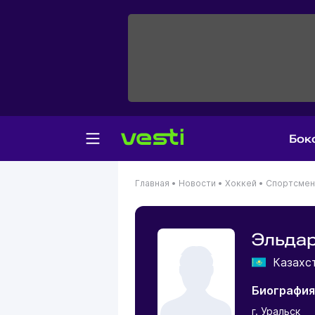
Бок
Главная
•
Новости
•
Хоккей
•
Спортсме
Эльда
Казахс
Биография
г. Уральск