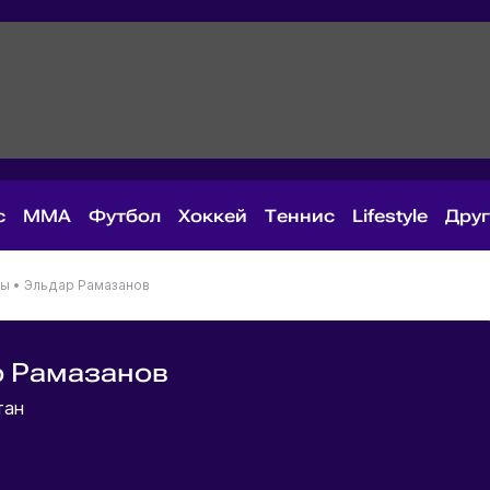
с
MMA
Футбол
Хоккей
Теннис
Lifestyle
Дру
ны
•
Эльдар Рамазанов
р Рамазанов
тан