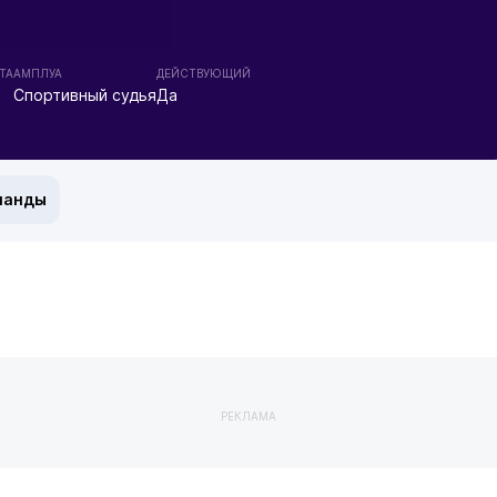
ТА
АМПЛУА
ДЕЙСТВУЮЩИЙ
Спортивный судья
Да
манды
РЕКЛАМА