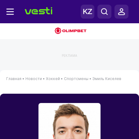
РЕКЛАМА
Главная
•
Новости
•
Хоккей
•
Спортсмены
•
Эмиль Киселев