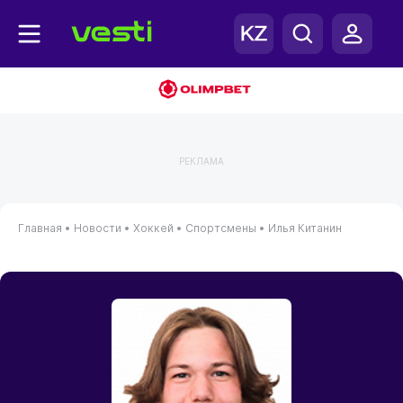
РЕКЛАМА
Главная
•
Новости
•
Хоккей
•
Спортсмены
•
Илья Китанин