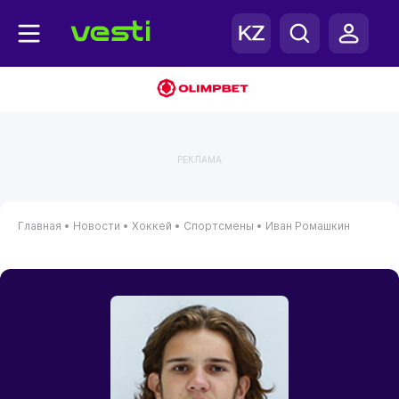
РЕКЛАМА
Главная
•
Новости
•
Хоккей
•
Спортсмены
•
Иван Ромашкин