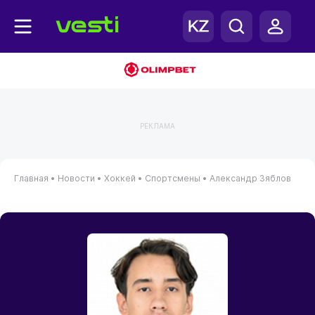
РЕКЛАМА
Главная
•
Новости
•
Хоккей
•
Спортсмены
•
Александр Зяблов