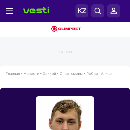
РЕКЛАМА
Главная
•
Новости
•
Хоккей
•
Спортсмены
•
Роберт Алиев