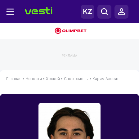
РЕКЛАМА
Главная
•
Новости
•
Хоккей
•
Спортсмены
•
Карим Алсеит