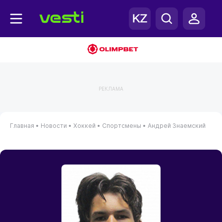
РЕКЛАМА
Главная
•
Новости
•
Хоккей
•
Спортсмены
•
Андрей Знаемский