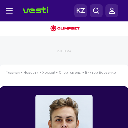
РЕКЛАМА
Главная
•
Новости
•
Хоккей
•
Спортсмены
•
Виктор Борзенко