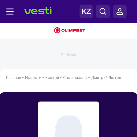
РЕКЛАМА
Главная
•
Новости
•
Хоккей
•
Спортсмены
•
Дмитрий Лютов