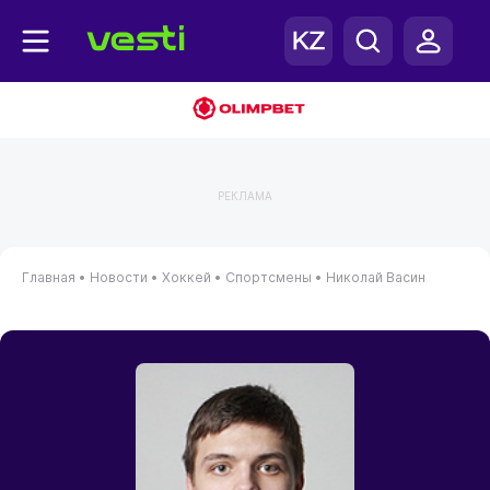
РЕКЛАМА
Главная
•
Новости
•
Хоккей
•
Спортсмены
•
Николай Васин