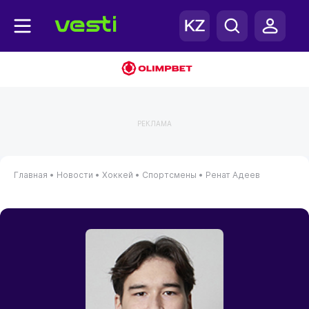
РЕКЛАМА
Главная
•
Новости
•
Хоккей
•
Спортсмены
•
Ренат Адеев