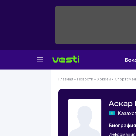
Бок
Главная
•
Новости
•
Хоккей
•
Спортсме
Аскар
Казахс
Биография
Информация