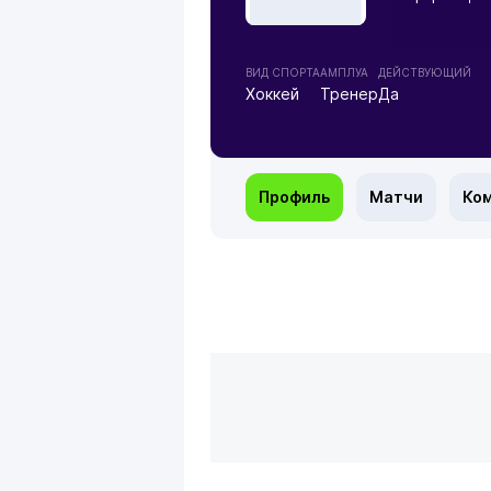
ВИД СПОРТА
АМПЛУА
ДЕЙСТВУЮЩИЙ
Хоккей
Тренер
Да
Профиль
Матчи
Ко