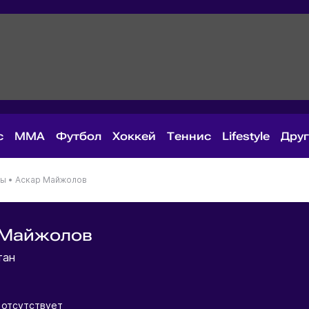
с
MMA
Футбол
Хоккей
Теннис
Lifestyle
Дру
ны
•
Аскар Майжолов
 Майжолов
тан
 отсутствует