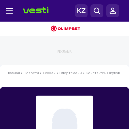
РЕКЛАМА
Главная
•
Новости
•
Хоккей
•
Спортсмены
•
Константин Окулов