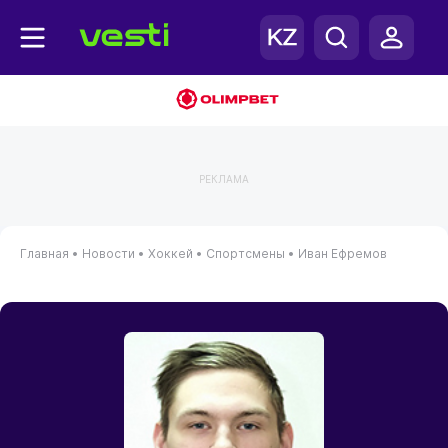
РЕКЛАМА
Главная
•
Новости
•
Хоккей
•
Спортсмены
•
Иван Ефремов