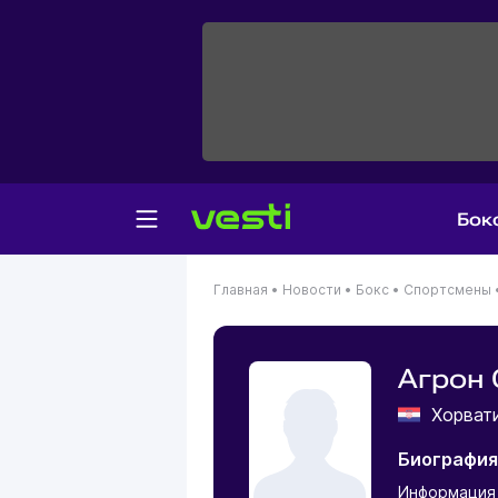
Бок
Главная
•
Новости
•
Бокс
•
Спортсмены
Агрон
Хорват
Биография
Информация