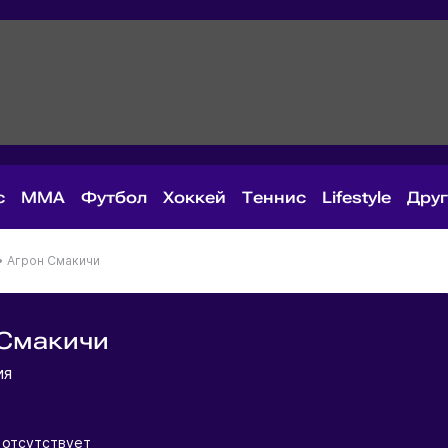
с
MMA
Футбол
Хоккей
Теннис
Lifestyle
Дру
•
Агрон Смакичи
 Смакичи
ия
 отсутствует