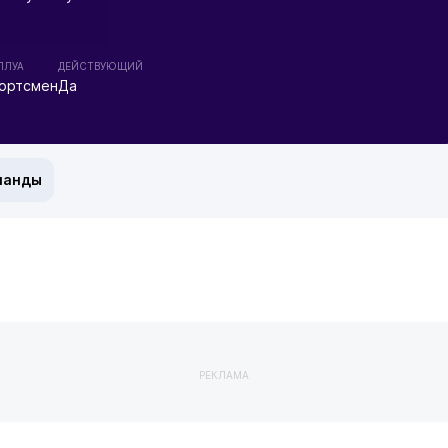
ПЛУА
ДЕЙСТВУЮЩИЙ
ортсмен
Да
манды
РЕКЛАМА