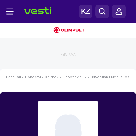
РЕКЛАМА
Главная
•
Новости
•
Хоккей
•
Спортсмены
•
Вячеслав Емельянов