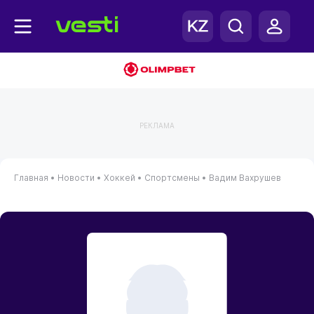
РЕКЛАМА
Главная
•
Новости
•
Хоккей
•
Спортсмены
•
Вадим Вахрушев