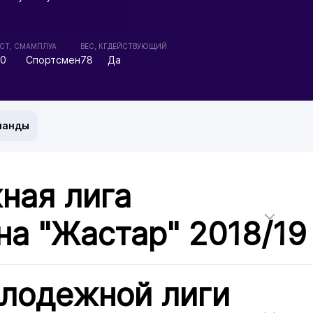
СТ, СМ
АМПЛУА
ВЕС, КГ
ДЕЙСТВУЮЩИЙ
90
Спортсмен
78
Да
манды
ная лига
на "Жастар" 2018/19
олодежной лиги