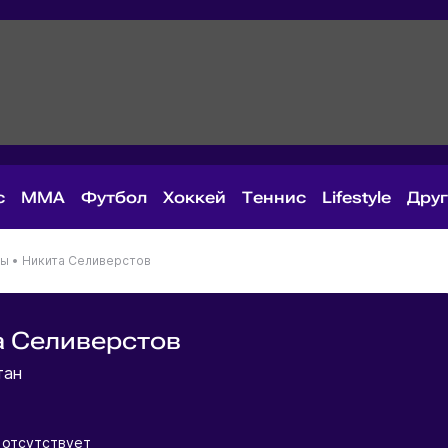
с
MMA
Футбол
Хоккей
Теннис
Lifestyle
Дру
ны
•
Никита Селиверстов
 Селиверстов
тан
отсутствует