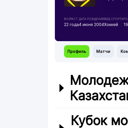
ВОЗРАСТ
ДАТА РОЖДЕНИЯ
ВИД СПОРТА
РО
22 года
4 июня 2004
Хоккей
1
Профиль
Матчи
Ко
Молодеж
Казахста
Кубок м