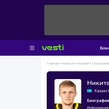
Бок
Главная
•
Новости
•
Хоккей
•
Спортсме
Никита
Казахс
Биография
Информация 